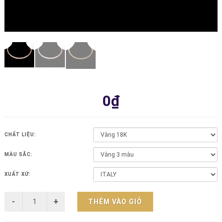
0₫
CHẤT LIỆU:
MÀU SẮC:
XUẤT XỨ:
THÊM VÀO GIỎ