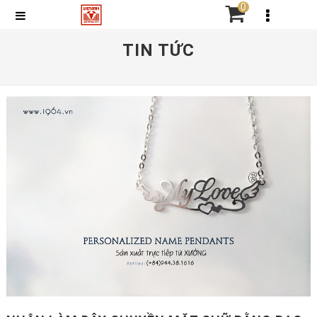
0
TIN TỨC