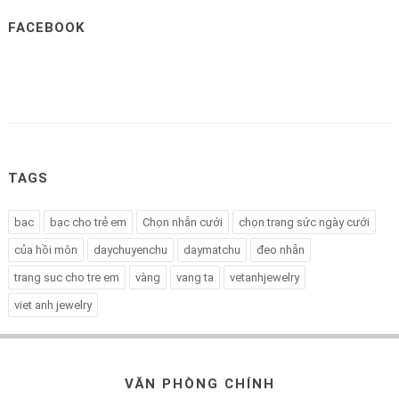
FACEBOOK
TAGS
bac
bạc cho trẻ em
Chọn nhẫn cưới
chọn trang sức ngày cưới
của hồi môn
daychuyenchu
daymatchu
đeo nhẫn
trang suc cho tre em
vàng
vang ta
vetanhjewelry
viet anh jewelry
VĂN PHÒNG CHÍNH