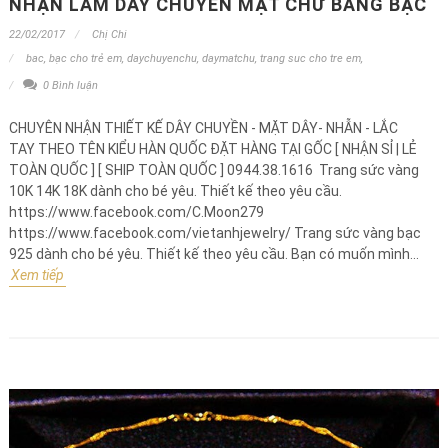
NHẬN LÀM DÂY CHUYỀN MẶT CHỮ BẰNG BẠC
22/02/2017
Chị Chi
bac
,
bạc cho trẻ em
,
daychuyenchu
,
daymatchu
,
trang suc cho tre em
,
0 Bình luận
CHUYÊN NHẬN THIẾT KẾ DÂY CHUYỀN - MẶT DÂY- NHẪN - LẮC
TAY THEO TÊN KIỂU HÀN QUỐC ĐẶT HÀNG TẠI GỐC [ NHẬN SỈ | LẺ
TOÀN QUỐC ] [ SHIP TOÀN QUỐC ] 0944.38.1616 Trang sức vàng
10K 14K 18K dành cho bé yêu. Thiết kế theo yêu cầu.
https://www.facebook.com/C.Moon279
https://www.facebook.com/vietanhjewelry/ Trang sức vàng bạc
925 dành cho bé yêu. Thiết kế theo yêu cầu. Bạn có muốn mình...
Xem tiếp