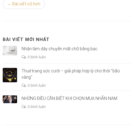
← Bài viết cũ hơn
BÀI VIẾT MỚI NHẤT
Nhận làm dây chuyền mặt chữ bằng bạc
0 bình luận
Thuê trang sức cưới – giải pháp hợp lý cho thời “bão
vàng”
0 bình luận
NHỮNG ĐIỀU CẦN BIẾT KHI CHỌN MUA NHẪN NAM
0 bình luận