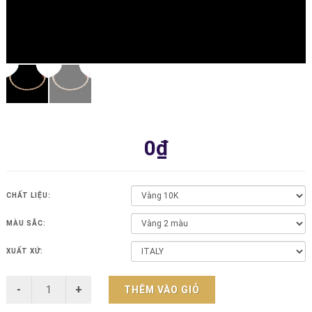
0₫
CHẤT LIỆU:
MÀU SẮC:
XUẤT XỨ:
THÊM VÀO GIỎ